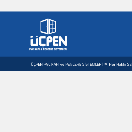
ÜÇPEN PVC KAPI ve PENCERE SİSTEMLERİ © Her Hakkı Sakl