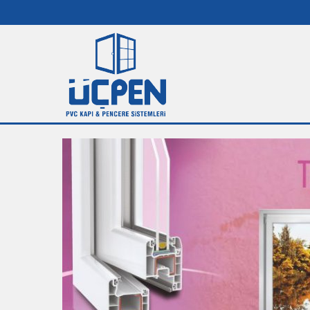
Pencere
Sistemleri,
Üçpen,
Konya,